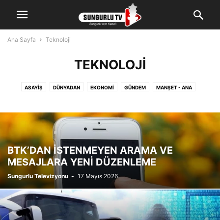
Ana Sayfa
Teknoloji
TEKNOLOJI
ASAYIŞ
DÜNYADAN
EKONOMI
GÜNDEM
MANŞET - ANA
MANŞET - ÜST
POLITIKA
SAĞLIK
SON DAKIKA
SPOR
TASLAK
TEKNOLOJI
YEREL
BTK’DAN İSTENMEYEN ARAMA VE
MESAJLARA YENİ DÜZENLEME
Sungurlu Televizyonu
-
17 Mayıs 2026