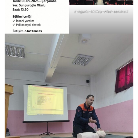
sungurlu-kizilay-afad-semineri