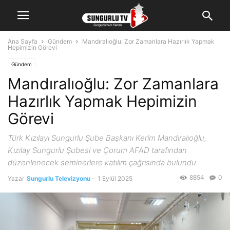
Ana Sayfa
Gündem
Mandıralıoğlu: Zor Zamanlara Hazırlık Yapmak
Hepimizin Görevi
Gündem
Mandıralıoğlu: Zor Zamanlara
Hazırlık Yapmak Hepimizin
Görevi
Türk Kızılayı Sungurlu Şube Başkanı Kerim Mandıralıoğlu,
Kızılay Sungurlu Şubesi ve Çorum AFAD tarafından
düzenlenecek seminerlere katılım çağrısında bulundu.
8854
0
Yazar
Sungurlu Televizyonu
-
1 Eylül 2025