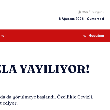
C
25.5
Sungurlu
8 Ağustos 2026 - Cumartesi
rel
Hesabım
ZLA YAYILIYOR!
rda da görülmeye başlandı. Özellikle Cevizli,
t ediyor.