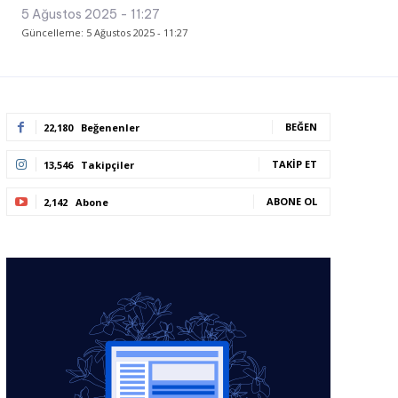
5 Ağustos 2025 - 11:27
Güncelleme:
5 Ağustos 2025 - 11:27
BEĞEN
22,180
Beğenenler
TAKIP ET
13,546
Takipçiler
ABONE OL
2,142
Abone