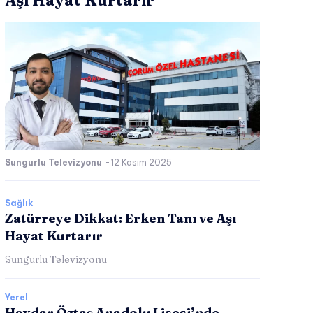
Aşı Hayat Kurtarır
Sungurlu Televizyonu
-
12 Kasım 2025
Sağlık
Zatürreye Dikkat: Erken Tanı ve Aşı
Hayat Kurtarır
Sungurlu Televizyonu
Yerel
Haydar Öztaş Anadolu Lisesi’nde