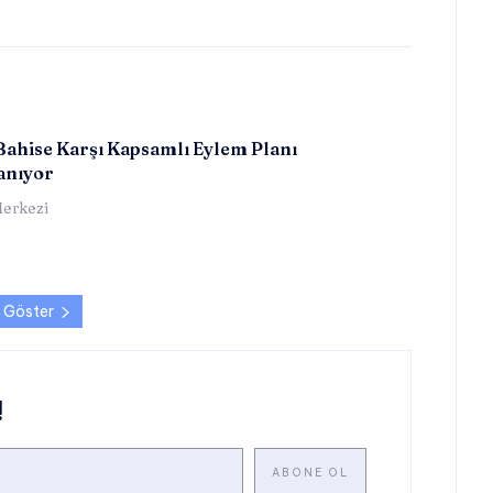
Bahise Karşı Kapsamlı Eylem Planı
anıyor
erkezi
 Göster
!
ABONE OL