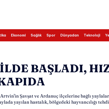
tika
Ekonomi
Sağlık
Spor
Dünyadan
Teknoloji
Ye
 ILDE BAŞLADI, HI
 KAPIDA
 Artvin'in Şavşat ve Ardanuç ilçelerine bağlı yaylala
aylada yayılan hastalık, bölgedeki hayvancılığı tehdi