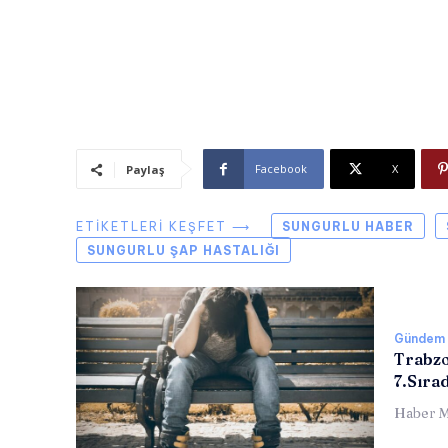
Facebook
X
Paylaş
ETIKETLERI KEŞFET ⟶
SUNGURLU HABER
SUNGURLU ŞAP HASTALIĞI
Gündem
Trabzo
7.Sıra
Haber M