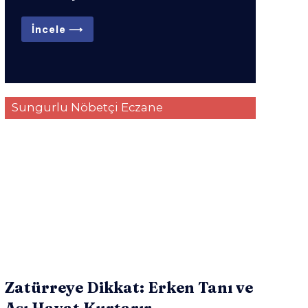
İncele ⟶
Sungurlu Nöbetçi Eczane
Zatürreye Dikkat: Erken Tanı ve