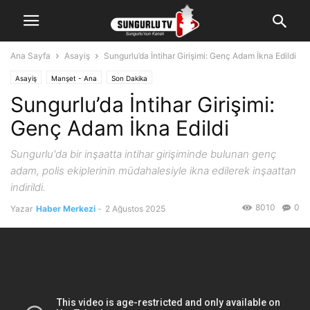
Ana Sayfa
Asayiş
Sungurlu’da İntihar Girişimi: Genç Adam İkna Edildi
Asayiş
Manşet - Ana
Son Dakika
Sungurlu’da İntihar Girişimi:
Genç Adam İkna Edildi
Sungurlu'da bir inşaatta intihar girişiminde bulunan genç
adam, polis ekiplerinin müdahalesiyle ikna edilerek inşaattan
indirildi.
8010
0
Yazar
Haber Merkezi
-
2 Ağustos 2025