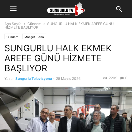
Ana Sayfa
Gündem
SUNGURLU HALK EKMEK AREFE GÜNÜ
HİZMETE BAŞLIYOR
Gündem
Manşet - Ana
SUNGURLU HALK EKMEK
AREFE GÜNÜ HİZMETE
BAŞLIYOR
2209
0
Yazar
Sungurlu Televizyonu
-
25 Mayıs 2026